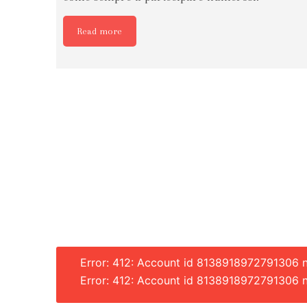
Read more
Error: 412: Account id 8138918972791306 no
Error: 412: Account id 8138918972791306 n