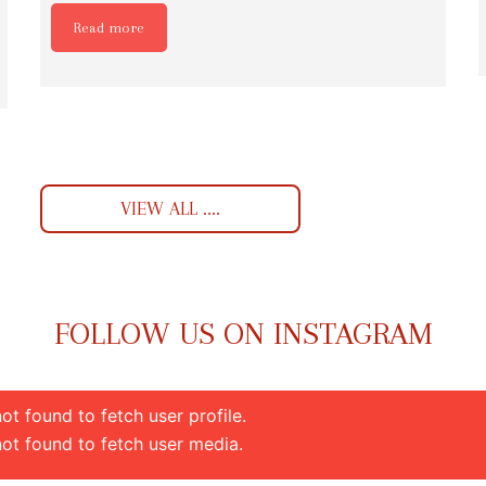
Read more
VIEW ALL ....
FOLLOW US ON INSTAGRAM
t found to fetch user profile.
ot found to fetch user media.