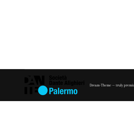
Esame Plida A2 del 6 marzo 2019
Si informa che il prossimo esame Plida per la
aperte le iscrizioni per partecipare.
Dream-Theme — truly
premi