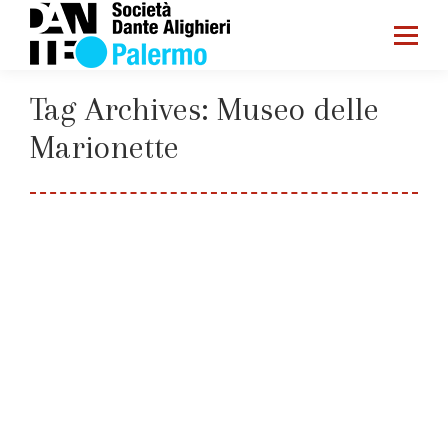
Tag Archives:
Museo delle
Marionette
You are here:
Home
Entries tagged with "Museo delle Marionette"