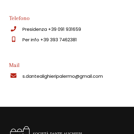
Telefono
Presidenza +39 091 931659
Per info +39 393 7462381
Mail
s.dantealighieripalermo@gmail.com