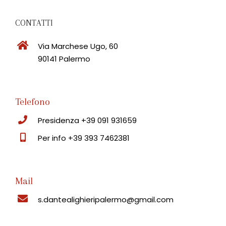
CONTATTI
Via Marchese Ugo, 60
90141 Palermo
Telefono
Presidenza +39 091 931659
Per info +39 393 7462381
Mail
s.dantealighieripalermo@gmail.com