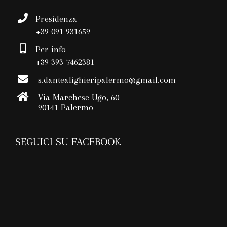
Presidenza
+39 091 931659
Per info
+39 393 7462381
s.dantealighieripalermo@gmail.com
Via Marchese Ugo, 60
90141 Palermo
SEGUICI SU FACEBOOK