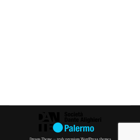
“Idealismo e opportunismo nella cultura
italiana. 1943 – 1948” di Alessandro Masi sarà
al centro del prossimo incontro culturale
organizzato dalla Società Dante Alighieri di
Palermo. Ospiti della prestigiosa Villa dei
Mostri di Bagheria, Franco Lo Piparo e
Marina Giordano – coordinati da Domenica
Perrone – presenteranno il saggio di
Alessandro Masi, storico dell’arte e
Segretario della Dante…
Dream-Theme — truly
premium WordPress themes