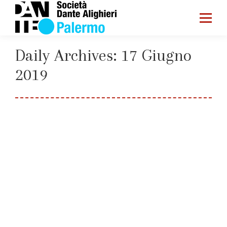
Daily Archives:
17 Giugno
2019
You are here:
Home
2019
Giugno
17